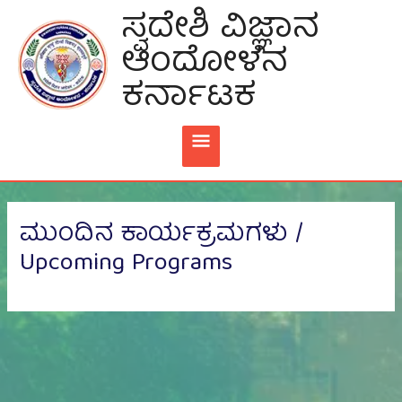
Skip
ಸ್ವದೇಶಿ ವಿಜ್ಞಾನ
MAIN
To
ಆಂದೋಳನ
Content
MENU
ಕರ್ನಾಟಕ
ಮುಂದಿನ ಕಾರ್ಯಕ್ರಮಗಳು /
Upcoming Programs