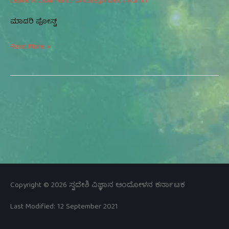
Leave A Comment
/
Uncategorized
/
Admin
ಮಾದರಿ ಪೋಸ್ಟ್
Read More »
Copyright © 2026
ಸ್ವದೇಶಿ ವಿಜ್ಞಾನ ಆಂದೋಳನ ಕರ್ನಾಟಕ
Last Modified: 12 September 2021