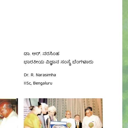
ಡಾ. ಆರ್. ನರಸಿಂಹ
ಭಾರತೀಯ ವಿಜ್ಞಾನ ಸಂಸ್ಥೆ, ಬೆಂಗಳೂರು
Dr. R. Narasimha
IISc, Bengaluru