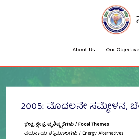
Skip
To
Content
About Us
Our Objectiv
2005: ಮೊದಲನೇ ಸಮ್ಮೇಳನ, ಬೆಂ
ಕ್ಷೇತ್ರ ಕ್ಷೇತ್ರ ವೈಶಿಷ್ಠ್ಯತೆಗಳು / Focal Themes
ಪರ್ಯಾಯ ಶಕ್ತಿಮೂಲಗಳು / Energy Alternatives