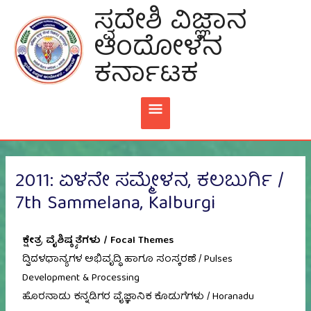
Skip
ಸ್ವದೇಶಿ ವಿಜ್ಞಾನ
MAIN
To
ಆಂದೋಳನ
Content
MENU
ಕರ್ನಾಟಕ
2011: ಏಳನೇ ಸಮ್ಮೇಳನ, ಕಲಬುರ್ಗಿ /
7th Sammelana, Kalburgi
ಕ್ಷೇತ್ರ ವೈಶಿಷ್ಠ್ಯತೆಗಳು / Focal Themes
ದ್ವಿದಳಧಾನ್ಯಗಳ ಅಭಿವೃದ್ಧಿ ಹಾಗೂ ಸಂಸ್ಕರಣೆ / Pulses
Development & Processing
ಹೊರನಾಡು ಕನ್ನಡಿಗರ ವೈಜ್ಞಾನಿಕ ಕೊಡುಗೆಗಳು / Horanadu