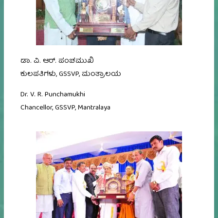
ಡಾ. ವಿ. ಆರ್. ಪಂಚಮುಖಿ
ಕುಲಪತಿಗಳು, GSSVP, ಮಂತ್ರಾಲಯ
Dr. V. R. Punchamukhi
Chancellor, GSSVP, Mantralaya